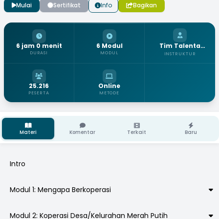
Mulai
Sertifikat
Info
Bagikan
6 jam 0 menit
6 Modul
Tim Talenta
Koperasi
DURASI
MODUL
INSTRUKTUR
25.216
Online
PESERTA
METODE
Materi
Komentar
Terkait
Baru
Intro
Modul 1: Mengapa Berkoperasi
Modul 2: Koperasi Desa/Kelurahan Merah Putih